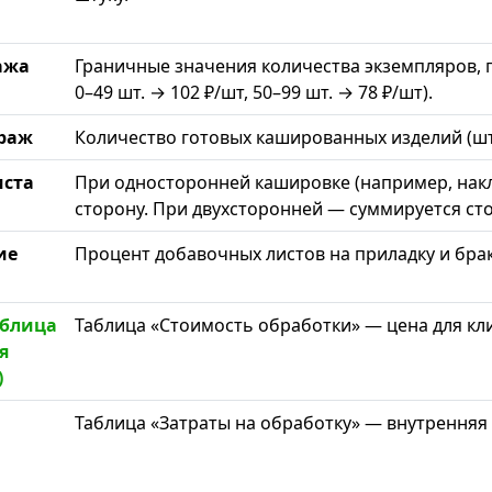
ажа
Граничные значения количества экземпляров, п
0–49 шт. → 102 ₽/шт, 50–99 шт. → 78 ₽/шт).
раж
Количество готовых кашированных изделий (шт.
иста
При односторонней кашировке (например, накле
сторону. При двухсторонней — суммируется сто
ие
Процент добавочных листов на приладку и брак
аблица
Таблица «Стоимость обработки» — цена для кл
я
)
Таблица «Затраты на обработку» — внутренняя