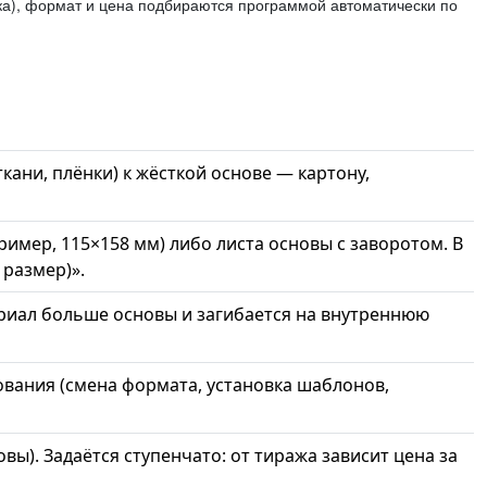
вка), формат и цена подбираются программой автоматически по
кани, плёнки) к жёсткой основе — картону,
имер, 115×158 мм) либо листа основы с заворотом. В
 размер)».
иал больше основы и загибается на внутреннюю
вания (смена формата, установка шаблонов,
ы). Задаётся ступенчато: от тиража зависит цена за