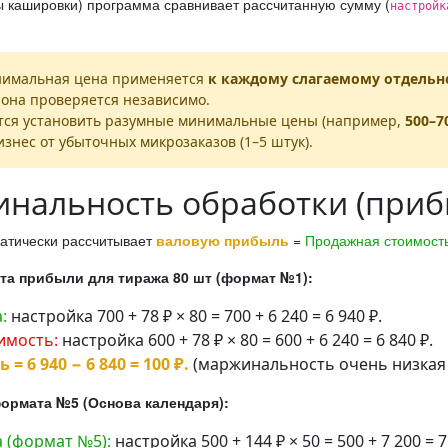
ы кашировки) программа сравнивает рассчитанную сумму (
настройк
имальная цена применяется
к каждому слагаемому отдельн
рона проверяется независимо.
тся установить разумные минимальные цены (например,
500–7
знес от убыточных микрозаказов (1–5 штук).
нальность обработки (приб
атически рассчитывает
валовую прибыль
=
Продажная стоимост
та прибыли для тиража 80 шт (формат №1):
:
настройка 700 + 78 ₽ × 80 = 700 + 6 240 = 6 940 ₽.
имость:
настройка 600 + 78 ₽ × 80 = 600 + 6 240 = 6 840 ₽.
= 6 940 − 6 840 = 100 ₽.
(маржинальность очень низкая 
ормата №5 (Основа календаря):
 (формат №5):
настройка 500 + 144 ₽ × 50 = 500 + 7 200 = 7