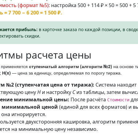
имость (формат №5):
настройка 500 + 114 ₽ × 50 = 500 + 5 
= 7 700 − 6 200 = 1 500 ₽.
жается прибыль:
в карточке заказа по каждой позиции, в свод
ектировать скидки.
итмы расчета цены
и применяется
ступенчатый алгоритм (алгоритм №2)
на основе т
;
Н(x)
— цена за единицу, определяемая по порогу тиража.
м №2 (ступенчатая цена от тиража):
Система находит 
ствующую цену
Н
и настройку
С
из таблицы, затем вычи
ение минимальной цены:
После расчёта
для
Стоимости
 минимальной ценой
(единой для всех форматов) и 
, она игнорируется.
пользуется двухсторонняя кашировка, алгоритм применя
ется на минимальную цену независимо.