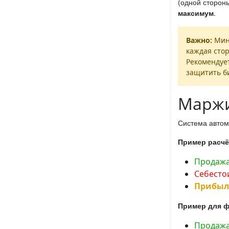
(одной сторон
максимум
.
Важно:
Мин
каждая сто
Рекомендуе
защитить би
Маржи
Система автом
Пример расчё
Продажа
Себесто
Прибыль 
Пример для ф
Продажа