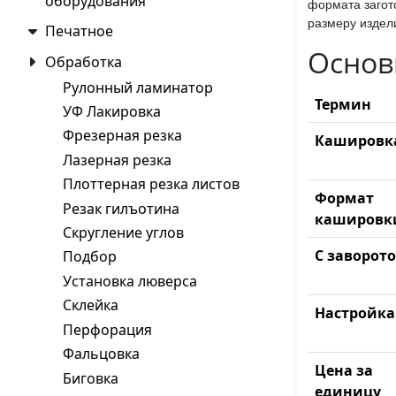
оборудования
формата загот
размеру издел
Печатное
Основ
Обработка
Рулонный ламинатор
Термин
УФ Лакировка
Фрезерная резка
Кашировк
Лазерная резка
Плоттерная резка листов
Формат
Резак гилъотина
кашировк
Скругление углов
С заворот
Подбор
Установка люверса
Склейка
Настройка
Перфорация
Фальцовка
Цена за
Биговка
единицу