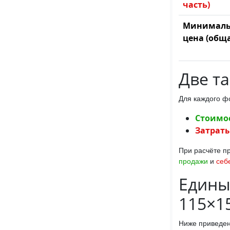
часть)
Минималь
цена (обща
Две т
Для каждого ф
Стоимо
Затраты
При расчёте п
продажи
и
себ
Едины
115×1
Ниже приведен