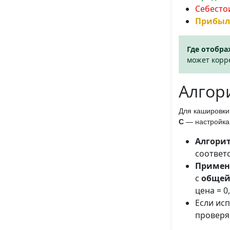
Себесто
Прибыль 
Где отобра
может корр
Алгор
Для кашировк
С
— настройка
Алгорит
соответ
Примен
с
общей
цена = 0
Если ис
проверя