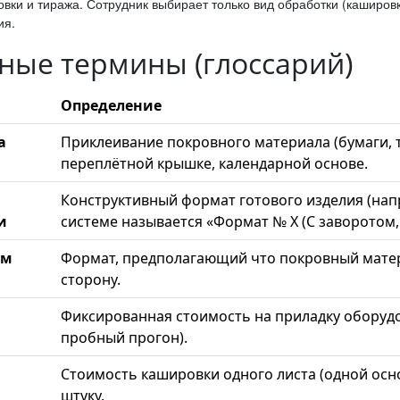
овки и тиража. Сотрудник выбирает только вид обработки (каширо
ия.
ные термины (глоссарий)
Определение
а
Приклеивание покровного материала (бумаги, т
переплётной крышке, календарной основе.
Конструктивный формат готового изделия (напр
и
системе называется «Формат № X (С заворотом,
ом
Формат, предполагающий что покровный матер
сторону.
Фиксированная стоимость на приладку оборудо
пробный прогон).
Стоимость кашировки одного листа (одной основ
штуку.