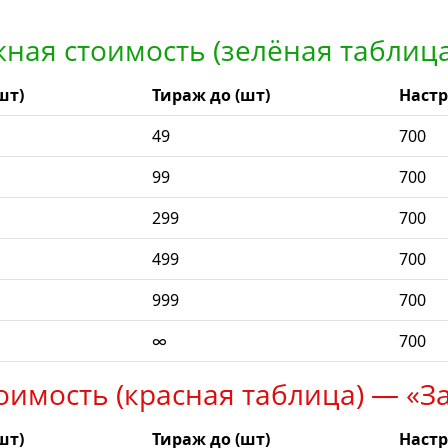
ная стоимость (зелёная таблиц
шт)
Тираж до (шт)
Настр
49
700
99
700
299
700
499
700
999
700
∞
700
оимость (красная таблица) — «З
шт)
Тираж до (шт)
Настр