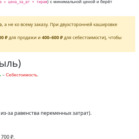
) с минимальной ценой и берёт
а + цена_за_шт × тираж
о
, а не ко всему заказу. При двухсторонней кашировке
00 ₽
для продажи и
400–600 ₽
для себестоимости), чтобы
ыль)
ь
−
Себестоимость
.
из-за равенства переменных затрат).
 700 ₽.