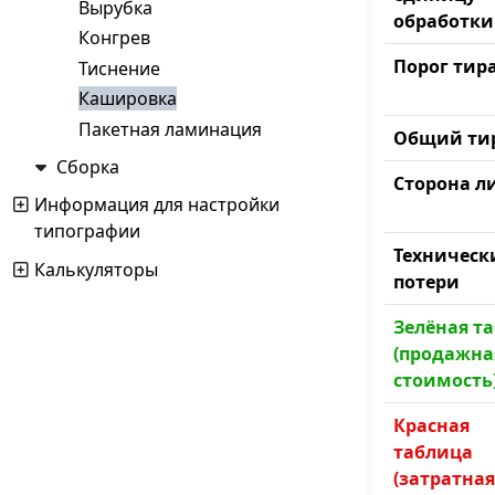
Вырубка
обработки
Конгрев
Порог тир
Тиснение
Кашировка
Пакетная ламинация
Общий ти
Сборка
Сторона л
Информация для настройки
типографии
Техническ
Калькуляторы
потери
Зелёная т
(продажна
стоимость
Красная
таблица
(затратная