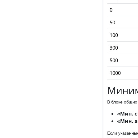
0
50
100
300
500
1000
Миним
В блоке общи
«Мин. 
«Мин. 
Если указанные