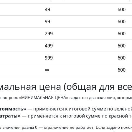
49
600
99
600
299
600
499
600
999
600
∞
600
альная цена (общая для все
х настроек «МИНИМАЛЬНАЯ ЦЕНА» задаются два значения, котор
стоимость»
— применяется к итоговой сумме по зелёной
затраты»
— применяется к итоговой сумме по красной т
 значения равны 0 — ограничение не работает. Если задано полож