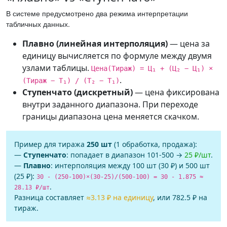
В системе предусмотрено два режима интерпретации
табличных данных.
Плавно (линейная интерполяция)
— цена за
единицу вычисляется по формуле между двумя
узлами таблицы.
Цена(Тираж) = Ц₁ + (Ц₂ − Ц₁) ×
.
(Тираж − Т₁) / (Т₂ − Т₁)
Ступенчато (дискретный)
— цена фиксирована
внутри заданного диапазона. При переходе
границы диапазона цена меняется скачком.
Пример для тиража
250 шт
(1 обработка, продажа):
—
Ступенчато
: попадает в диапазон 101-500 →
25 ₽/шт
.
—
Плавно
: интерполяция между 100 шт (30 ₽) и 500 шт
(25 ₽):
30 - (250-100)×(30-25)/(500-100) = 30 - 1.875 ≈
.
28.13 ₽/шт
Разница составляет
≈3.13 ₽ на единицу
, или 782.5 ₽ на
тираж.