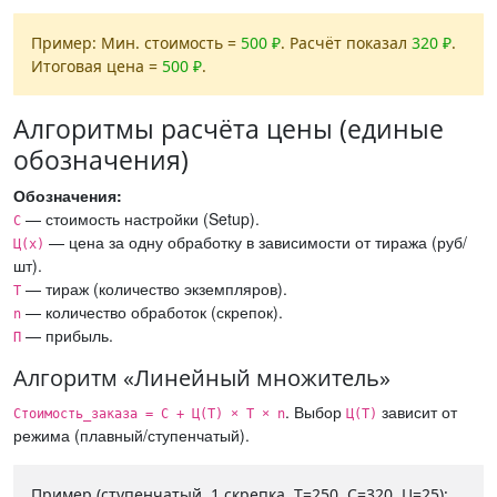
Пример: Мин. стоимость =
500 ₽
. Расчёт показал
320 ₽
.
Итоговая цена =
500 ₽
.
Алгоритмы расчёта цены (единые
обозначения)
Обозначения:
— стоимость настройки (Setup).
С
— цена за одну обработку в зависимости от тиража (руб/
Ц(x)
шт).
— тираж (количество экземпляров).
Т
— количество обработок (скрепок).
n
— прибыль.
П
Алгоритм «Линейный множитель»
. Выбор
зависит от
Стоимость_заказа = С + Ц(Т) × Т × n
Ц(Т)
режима (плавный/ступенчатый).
Пример (ступенчатый, 1 скрепка, Т=250, С=320, Ц=25):