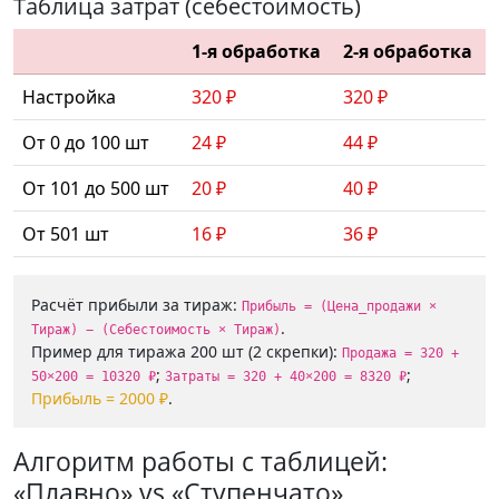
Таблица затрат (себестоимость)
1-я обработка
2-я обработка
Настройка
320 ₽
320 ₽
От 0 до 100 шт
24 ₽
44 ₽
От 101 до 500 шт
20 ₽
40 ₽
От 501 шт
16 ₽
36 ₽
Расчёт прибыли за тираж:
Прибыль = (Цена_продажи ×
.
Тираж) − (Себестоимость × Тираж)
Пример для тиража 200 шт (2 скрепки):
Продажа = 320 +
;
;
50×200 = 10320 ₽
Затраты = 320 + 40×200 = 8320 ₽
Прибыль = 2000 ₽
.
Алгоритм работы с таблицей:
«Плавно» vs «Ступенчато»