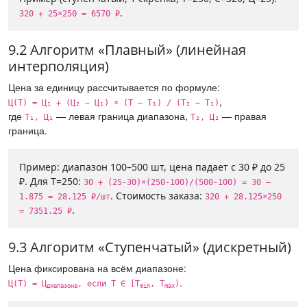
.
320 + 25×250 = 6570 ₽
9.2 Алгоритм «Плавный» (линейная
интерполяция)
Цена за единицу рассчитывается по формуле:
,
Ц(Т) = Ц₁ + (Ц₂ − Ц₁) × (Т − Т₁) / (Т₂ − Т₁)
где
— левая граница диапазона,
— правая
Т₁, Ц₁
Т₂, Ц₂
граница.
Пример: диапазон 100–500 шт, цена падает с 30 ₽ до 25
₽. Для Т=250:
30 + (25-30)×(250-100)/(500-100) = 30 −
. Стоимость заказа:
1.875 = 28.125 ₽/шт
320 + 28.125×250
.
= 7351.25 ₽
9.3 Алгоритм «Ступенчатый» (дискретный)
Цена фиксирована на всём диапазоне:
.
Ц(Т) = Ц
, если Т ∈ [Т
, Т
)
диапазона
min
max