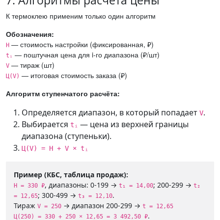
К термоклею применим только один алгоритм
Обозначения:
— стоимость настройки (фиксированная, ₽)
Н
— поштучная цена для i-го диапазона (₽/шт)
tᵢ
— тираж (шт)
V
— итоговая стоимость заказа (₽)
Ц(V)
Алгоритм ступенчатого расчёта:
Определяется диапазон, в который попадает
.
V
Выбирается
— цена из верхней границы
tᵢ
диапазона (ступеньки).
Ц(V) = Н + V × tᵢ
Пример (КБС, таблица продаж):
, диапазоны: 0-199 →
; 200-299 →
Н = 330 ₽
t₁ = 14,00
t₂
; 300-499 →
.
= 12,65
t₃ = 12,10
Тираж
→ диапазон 200-299 →
V = 250
t = 12,65
.
Ц(250) = 330 + 250 × 12,65 = 3 492,50 ₽