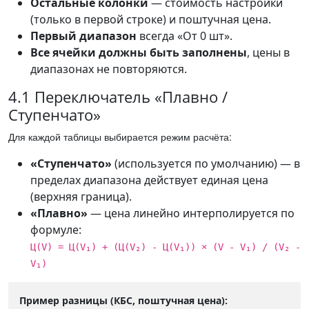
Остальные колонки
— стоимость настройки
(только в первой строке) и поштучная цена.
Первый диапазон
всегда «От 0 шт».
Все ячейки должны быть заполнены
, цены в
диапазонах не повторяются.
4.1 Переключатель «Плавно /
Ступенчато»
Для каждой таблицы выбирается режим расчёта:
«Ступенчато»
(используется по умолчанию) — в
пределах диапазона действует единая цена
(верхняя граница).
«Плавно»
— цена линейно интерполируется по
формуле:
Ц(V) = Ц(V₁) + (Ц(V₂) - Ц(V₁)) × (V - V₁) / (V₂ -
V₁)
Пример разницы (КБС, поштучная цена):