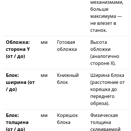
механизмами,
больше
максимума —
не влезет в
станок.
Обложка:
мм
Готовая
Высота
сторона Y
обложка
обложки
(от / до)
(аналогично
стороне X).
Блок:
мм
Книжный
Ширина блока
ширина (от
блок
(расстояние от
/ до)
корешка до
переднего
обреза).
Блок:
мм
Корешок
Физическая
толщина
блока
толщина
(от / до)
склеиваемой